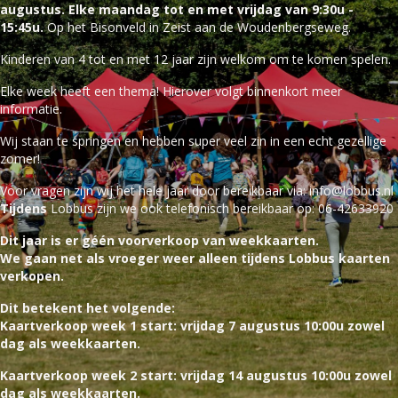
augustus. Elke maandag tot en met vrijdag van 9:30u -
15:45u.
Op het Bisonveld in Zeist aan de Woudenbergseweg.
Kinderen van 4 tot en met 12 jaar zijn welkom om te komen spelen.
Elke week heeft een thema! Hierover volgt binnenkort meer
informatie.
Wij staan te springen en hebben super veel zin in een echt gezellige
zomer!
Voor vragen zijn wij het hele jaar door bereikbaar via:
info@lobbus.nl
Tijdens
Lobbus zijn we ook telefonisch bereikbaar op: 06-42633920
Dit jaar is er géén voorverkoop van weekkaarten.
We gaan net als vroeger weer alleen tijdens Lobbus kaarten
verkopen.
Dit betekent het volgende:
Kaartverkoop week 1 start: vrijdag 7 augustus 10:00u zowel
dag als weekkaarten.
Kaartverkoop week 2 start: vrijdag 14 augustus 10:00u zowel
dag als weekkaarten.