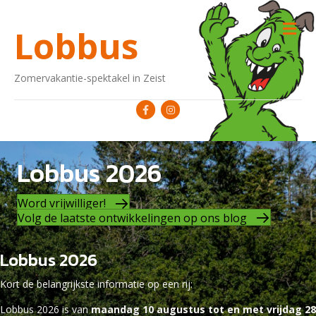
M
Lobbus
Zomervakantie-spektakel in Zeist
Facebook
Instagram
Lobbus 2026
Word vrijwilliger!
Volg de laatste ontwikkelingen op ons blog
Lobbus 2026
Kort de belangrijkste informatie op een rij:
Lobbus 2026 is van
maandag 10 augustus tot en met vrijdag 28