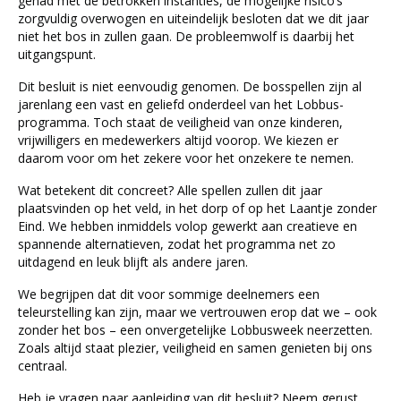
gehad met de betrokken instanties, de mogelijke risico’s
zorgvuldig overwogen en uiteindelijk besloten dat we dit jaar
niet het bos in zullen gaan. De probleemwolf is daarbij het
uitgangspunt.
Dit besluit is niet eenvoudig genomen. De bosspellen zijn al
jarenlang een vast en geliefd onderdeel van het Lobbus-
programma. Toch staat de veiligheid van onze kinderen,
vrijwilligers en medewerkers altijd voorop. We kiezen er
daarom voor om het zekere voor het onzekere te nemen.
Wat betekent dit concreet? Alle spellen zullen dit jaar
plaatsvinden op het veld, in het dorp of op het Laantje zonder
Eind. We hebben inmiddels volop gewerkt aan creatieve en
spannende alternatieven, zodat het programma net zo
uitdagend en leuk blijft als andere jaren.
We begrijpen dat dit voor sommige deelnemers een
teleurstelling kan zijn, maar we vertrouwen erop dat we – ook
zonder het bos – een onvergetelijke Lobbusweek neerzetten.
Zoals altijd staat plezier, veiligheid en samen genieten bij ons
centraal.
Heb je vragen naar aanleiding van dit besluit? Neem gerust